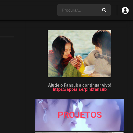
Ajude o Fansub a continuar vivo!
https://apoia.se/pinkfansub
PROJETOS