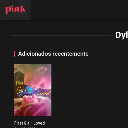
Dyl
Adicionados recentemente
First Girl I Loved
0