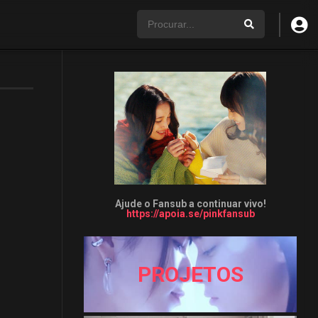
Ajude o Fansub a continuar vivo!
https://apoia.se/pinkfansub
PROJETOS