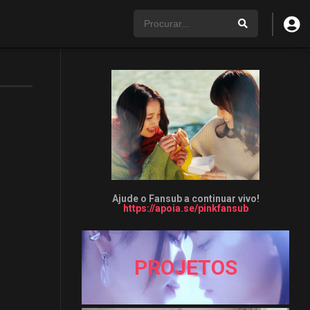
Ajude o Fansub a continuar vivo!
https://apoia.se/pinkfansub
PROJETOS