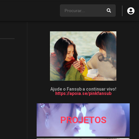
Ajude o Fansub a continuar vivo!
https://apoia.se/pinkfansub
PROJETOS