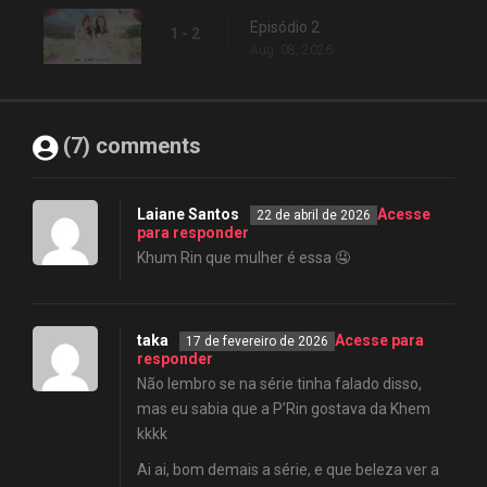
Episódio 2
1 - 2
Aug. 08, 2026
(7) comments
Laiane Santos
Acesse
22 de abril de 2026
para responder
Khum Rin que mulher é essa 🤤
taka
Acesse para
17 de fevereiro de 2026
responder
Não lembro se na série tinha falado disso,
mas eu sabia que a P’Rin gostava da Khem
kkkk
Ai ai, bom demais a série, e que beleza ver a