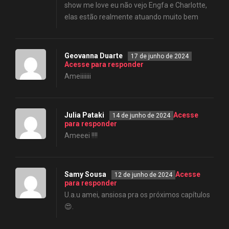
show me love eu não vejo Engfa e Charlotte,
elas estão realmente atuando muito bem
Geovanna Duarte
17 de junho de 2024
Acesse para responder
Ameiiiiiii
Julia Pataki
Acesse
14 de junho de 2024
para responder
Ameeei !!!!
Samy Sousa
Acesse
12 de junho de 2024
para responder
U.a.u amei, ansiosa pra os próximos capítulos
😍.