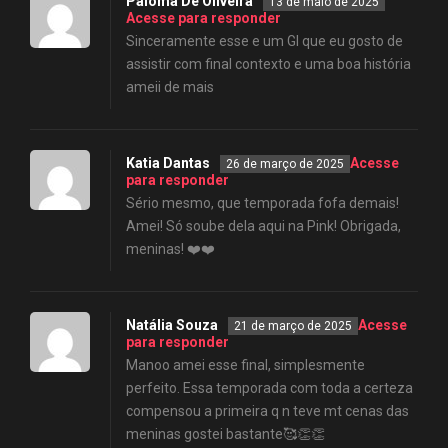
Paloma De Oliveira
13 de maio de 2025
Acesse para responder
Sinceramente esse e um Gl que eu gosto de
assistir com final contexto e uma boa história
ameii de mais
Katia Dantas
Acesse
26 de março de 2025
para responder
Sério mesmo, que temporada fofa demais!
Amei! Só soube dela aqui na Pink! Obrigada,
meninas! ❤️❤️
Natália Souza
Acesse
21 de março de 2025
para responder
Manoo amei esse final, simplesmente
perfeito. Essa temporada com toda a certeza
compensou a primeira q n teve mt cenas das
meninas gostei bastante🥰👏👏