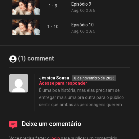
Episódio 9
1 - 9
Aug. 06, 2026
Episódio 10
1 - 10
Aug. 06, 2026
(1) comment
Jéssica Sousa
8 de novembro de 2025
Acesse para responder
É uma boa história, mas elas precisam se
entregar mais uma pra outra para o público
sentir que ambas as personagens querem
Deixe um comentário
Você precisa fazer o
login
para publicar um comentário.