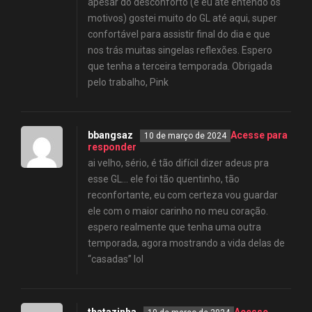
apesar do desconforto (e eu até entendo os
motivos) gostei muito do GL até aqui, super
confortável para assistir final do dia e que
nos trás muitas singelas reflexões. Espero
que tenha a terceira temporada. Obrigada
pelo trabalho, Pink
bbangsaz
Acesse para
10 de março de 2024
responder
ai velho, sério, é tão difícil dizer adeus pra
esse GL… ele foi tão quentinho, tão
reconfortante, eu com certeza vou guardar
ele com o maior carinho no meu coração.
espero realmente que tenha uma outra
temporada, agora mostrando a vida delas de
“casadas” lol
thatazinha
Acesse