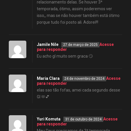
relacionamento delas. Se houver 3ª
temporada, ótimo, assim poderemos ver
isso,, mas se não houver também está ótimo
porque tudo foi posto ali. Adorei!!!
Jamile Nile
Acesse
27 de março de 2025
para responder
Eu acho gl muito sem graca 🙄
Maria Clara
Acesse
24 de novembro de 2024
para responder
elas sao tão fofas, amei cada segundo desse
Gl 🫶💕
Yuri Komuta
Acesse
31 de outubro de 2024
para responder
Meu Deus,precisamos da 3ª temporada