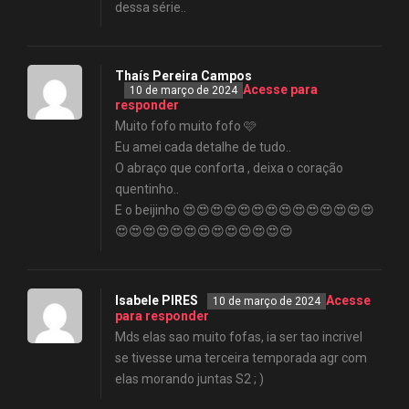
dessa série..
Thaís Pereira Campos
Acesse para
10 de março de 2024
responder
Muito fofo muito fofo 🩷
Eu amei cada detalhe de tudo..
O abraço que conforta , deixa o coração
quentinho..
E o beijinho 😍😍😍😍😍😍😍😍😍😍😍😍😍😍
😍😍😍😍😍😍😍😍😍😍😍😍😍
Isabele PIRES
Acesse
10 de março de 2024
para responder
Mds elas sao muito fofas, ia ser tao incrivel
se tivesse uma terceira temporada agr com
elas morando juntas S2 ; )