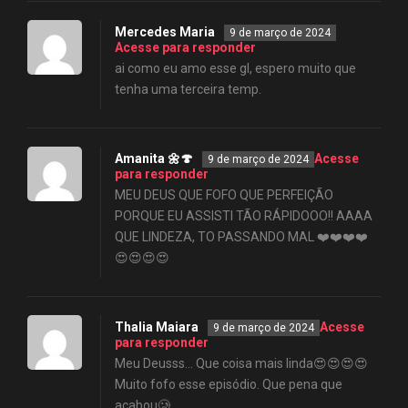
Mercedes Maria
9 de março de 2024
Acesse para responder
ai como eu amo esse gl, espero muito que
tenha uma terceira temp.
Amanita 🌼🍄
Acesse
9 de março de 2024
para responder
MEU DEUS QUE FOFO QUE PERFEIÇÃO
PORQUE EU ASSISTI TÃO RÁPIDOOO!! AAAA
QUE LINDEZA, TO PASSANDO MAL ❤️❤️❤️❤️
😍😍😍😍
Thalia Maiara
Acesse
9 de março de 2024
para responder
Meu Deusss… Que coisa mais linda😍😍😍😍
Muito fofo esse episódio. Que pena que
acabou🥲