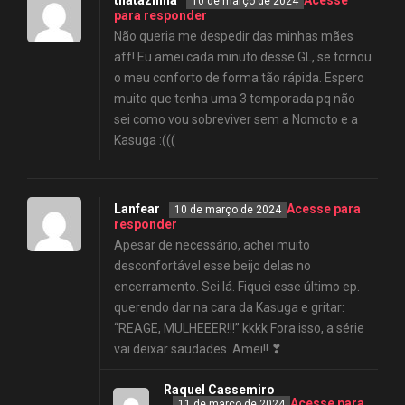
10 de março de 2024
para responder
Não queria me despedir das minhas mães
aff! Eu amei cada minuto desse GL, se tornou
o meu conforto de forma tão rápida. Espero
muito que tenha uma 3 temporada pq não
sei como vou sobreviver sem a Nomoto e a
Kasuga :(((
Lanfear
Acesse para
10 de março de 2024
responder
Apesar de necessário, achei muito
desconfortável esse beijo delas no
encerramento. Sei lá. Fiquei esse último ep.
querendo dar na cara da Kasuga e gritar:
“REAGE, MULHEEER!!!” kkkk Fora isso, a série
vai deixar saudades. Amei!! ❣
Raquel Cassemiro
Acesse para
11 de março de 2024