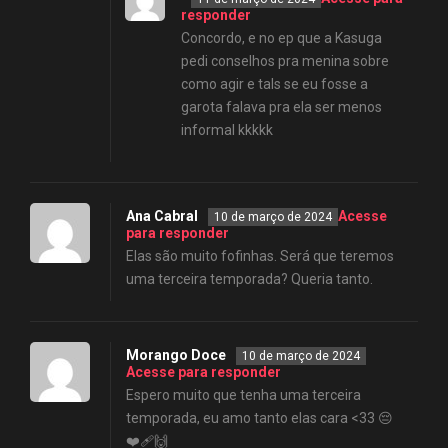
responder
Concordo, e no ep que a Kasuga
pedi conselhos pra menina sobre
como agir e tals se eu fosse a
garota falava pra ela ser menos
informal kkkkk
Ana Cabral
Acesse
10 de março de 2024
para responder
Elas são muito fofinhas. Será que teremos
uma terceira temporada? Queria tanto.
Morango Doce
10 de março de 2024
Acesse para responder
Espero muito que tenha uma terceira
temporada, eu amo tanto elas cara <33 😔
❤️‍🩹🙌