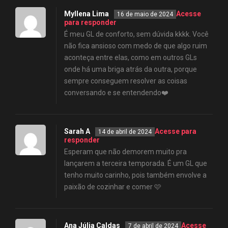
Myllena Lima
Acesse
16 de maio de 2024
para responder
É meu GL de conforto, sem dúvida kkkk. Você
não fica ansioso com medo de que algo ruim
aconteça entre elas, como em outros GLs
onde há uma briga atrás da outra, porque
sempre conseguem resolver as coisas
conversando e se entendendo❤️
Sarah A
Acesse para
14 de abril de 2024
responder
Esperam que não demorem muito pra
lançarem a terceira temporada. É um GL que
tenho muito carinho, pois também envolve a
paixão de cozinhar e comer 🩷
Ana Júlia Caldas
Acesse
7 de abril de 2024