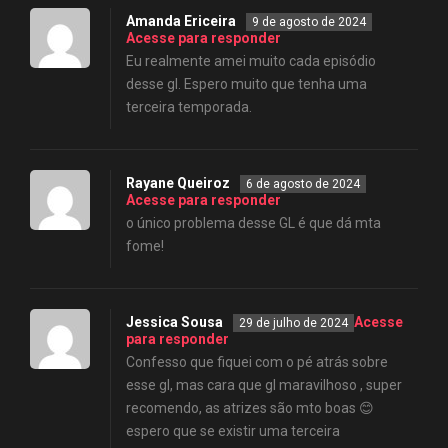
Amanda Ericeira
9 de agosto de 2024
Acesse para responder
Eu realmente amei muito cada episódio
desse gl. Espero muito que tenha uma
terceira temporada.
Rayane Queiroz
6 de agosto de 2024
Acesse para responder
o único problema desse GL é que dá mta
fome!
Jessica Sousa
Acesse
29 de julho de 2024
para responder
Confesso que fiquei com o pé atrás sobre
esse gl, mas cara que gl maravilhoso , super
recomendo, as atrizes são mto boas 😊
espero que se existir uma terceira