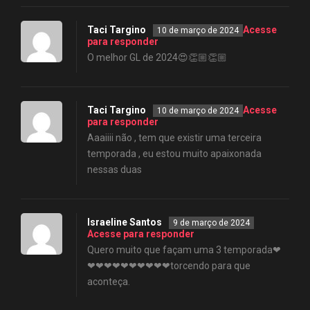
Taci Targino
Acesse
10 de março de 2024
para responder
O melhor GL de 2024😍👏🏼👏🏼
Taci Targino
Acesse
10 de março de 2024
para responder
Aaaiiii não , tem que existir uma terceira
temporada , eu estou muito apaixonada
nessas duas
Israeline Santos
9 de março de 2024
Acesse para responder
Quero muito que façam uma 3 temporada❤
❤❤❤❤❤❤❤❤❤❤torcendo para que
aconteça.