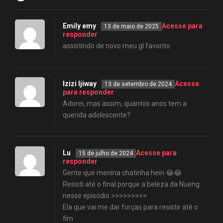
Emily emy
Acesse para
13 de maio de 2025
responder
assistindo de novo meu gl favorito
Izizi Ijiway
Acesse
13 de setembro de 2024
para responder
Adorei, mas assim, quantos anos tem a
querida adolescente?
Lu
Acesse para
15 de julho de 2024
responder
Gente que menina chatinha hein 😂😂
Resisti até o final porque a beleza da Nueng
nesse episódio >>>>>>>>>
Ela que vai me dar forças para resistir até o
fim