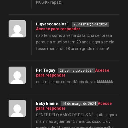
KKKKKk rapaz…
tugvasconcelos1
25 de março de 2024
Acesse para responder
não tem como a velha da lancha ser presa
porque a mucilon tem 20 anos, agora se ela
fosse menor de 18 ai era grade na certa!
Fer Togay
Acesse
23 de março de 2024
para responder
eu amo ler os comentários de vcs kkkkkkkk
Baby Binnie
Acesse
16 de março de 2024
para responder
GENTE PELO AMOR DE DEUS NÉ. quitei agora
msm não aguentei 15 minutos disso. Já vi