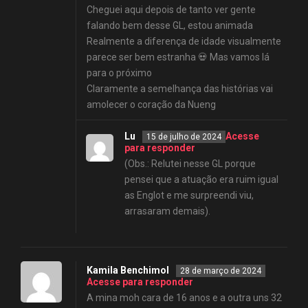
Cheguei aqui depois de tanto ver gente
falando bem desse GL, estou animada
Realmente a diferença de idade visualmente
parece ser bem estranha 💀 Mas vamos lá
para o próximo
Claramente a semelhança das histórias vai
amolecer o coração da Nueng
Lu
Acesse
15 de julho de 2024
para responder
(Obs.: Relutei nesse GL porque
pensei que a atuação era ruim igual
as Englot e me surpreendi viu,
arrasaram demais).
Kamila Benchimol
28 de março de 2024
Acesse para responder
A mina moh cara de 16 anos e a outra uns 32