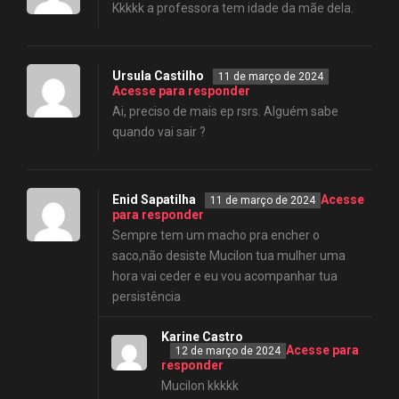
Kkkkk a professora tem idade da mãe dela.
Ursula Castilho
11 de março de 2024
Acesse para responder
Ai, preciso de mais ep rsrs. Alguém sabe
quando vai sair ?
Enid Sapatilha
Acesse
11 de março de 2024
para responder
Sempre tem um macho pra encher o
saco,não desiste Mucilon tua mulher uma
hora vai ceder e eu vou acompanhar tua
persistência
Karine Castro
Acesse para
12 de março de 2024
responder
Mucilon kkkkk