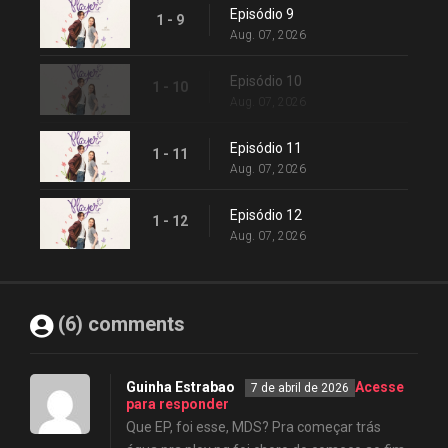
Episódio 9
1 - 9
Aug. 07, 2026
Episódio 10
1 - 10
Aug. 07, 2026
Episódio 11
1 - 11
Aug. 07, 2026
Episódio 12
1 - 12
Aug. 07, 2026
(6) comments
Guinha Estrabao
Acesse
7 de abril de 2026
para responder
Que EP, foi esse, MDS? Pra começar trás