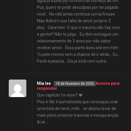
água pra ploy pq foi choro do começo ao fim.
Pus, quero te pedir desculpas por ter julgado
você… Na vdd ainda continua corna/trouxe.
Mas Admiro sua falta de amor próprio. E
ploy… Cara hein. O que o trauma não faz com
a gente!? Não te julgo… Eu tbm estraguei um
relacionamento de 3 anos por não saber
receber amor… Essa parte doeu até em mim.
Tu pelo menos tem a chance de ir atrás… Eu…
Perdi a pessoa… Ela já está com outra…
Mia lee
Acesse para
18 de fevereiro de 2026
responder
Que capítulo foi esse? 👁️
Ploy é tão traumatizada que conseguiu criar
uma bola de neve, mds… se deixou levar de
mais pelos próprios traumas e inseguranças.
Ai ai…