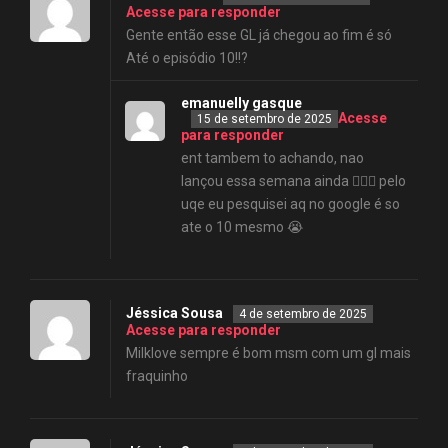
Acesse para responder
Gente então esse GL já chegou ao fim é só
Até o episódio 10!!?
emanuelly gasque
Acesse
15 de setembro de 2025
para responder
ent tambem to achando, nao
lançou essa semana ainda 🤷🏼‍♀️ pelo
uqe eu pesquisei aq no google é so
ate o 10 mesmo 😭
Jéssica Sousa
4 de setembro de 2025
Acesse para responder
Milklove sempre é bom msm com um gl mais
fraquinho