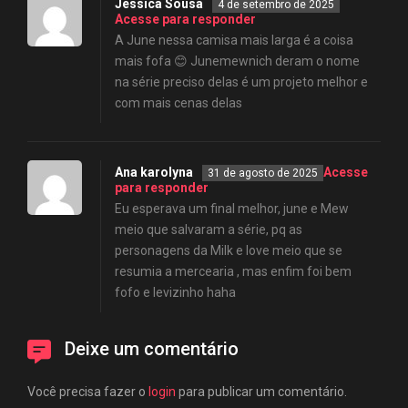
Jéssica Sousa
4 de setembro de 2025
Acesse para responder
A June nessa camisa mais larga é a coisa
mais fofa 😊 Junemewnich deram o nome
na série preciso delas é um projeto melhor e
com mais cenas delas
Ana karolyna
Acesse
31 de agosto de 2025
para responder
Eu esperava um final melhor, june e Mew
meio que salvaram a série, pq as
personagens da Milk e love meio que se
resumia a mercearia , mas enfim foi bem
fofo e levizinho haha
Deixe um comentário
Você precisa fazer o
login
para publicar um comentário.