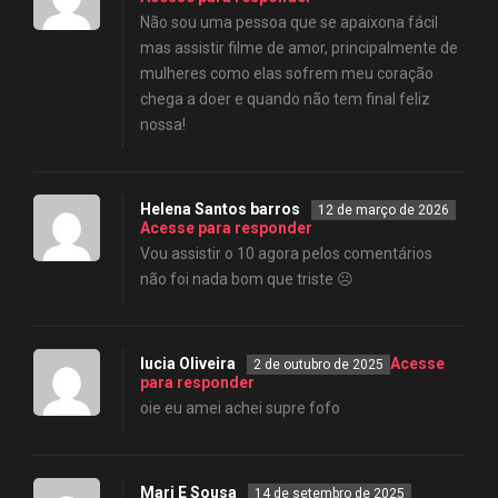
Não sou uma pessoa que se apaixona fácil
mas assistir filme de amor, principalmente de
mulheres como elas sofrem meu coração
chega a doer e quando não tem final feliz
nossa!
Helena Santos barros
12 de março de 2026
Acesse para responder
Vou assistir o 10 agora pelos comentários
não foi nada bom que triste ☹️
lucia Oliveira
Acesse
2 de outubro de 2025
para responder
oie eu amei achei supre fofo
Mari E Sousa
14 de setembro de 2025