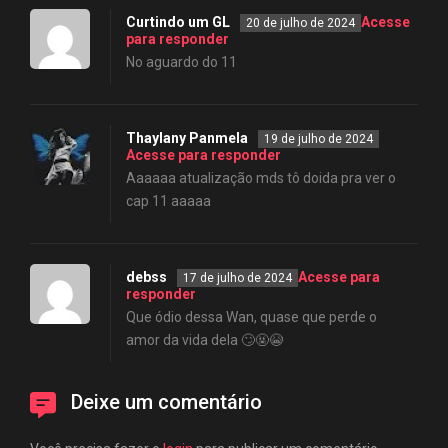
Curtindo um GL
Acesse
20 de julho de 2024
para responder
No aguardo do 11
Thaylany Panmela
19 de julho de 2024
Acesse para responder
Aaaaaa atualização mds tô doida pra ver o
cap 11 aaaaa
debss
Acesse para
17 de julho de 2024
responder
Que ódio dessa Wan, quase que perde o
amor da vida dela 🙄🤬😭
Deixe um comentário