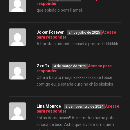
responder
que episódio bom !! amei.
Joker Forever
Acesse
24 de julho de 2025
para responder
A barata ajudando o casal a progredir kkkkkk
Zzx Tx
Acesse para
4 de março de 2025
responder
Olha a barata moço kskkksksksk se fosse
comigo eu já estaria duro no chão sksksks
Lina Monroe
Acesse
9 de novembro de 2024
para responder
Fofas demaaaiiss!! Ai se meteu numa puta
sinuca de bico. Acho que a vilã é sim quem