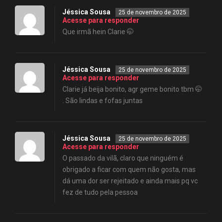
Jéssica Sousa
25 de novembro de 2025
Acesse para responder
Que irmã hein Clarie 🤭
Jéssica Sousa
25 de novembro de 2025
Acesse para responder
Clarie já beija bonito, agr geme bonito tbm 🤭
. São lindas e fofas juntas
Jéssica Sousa
25 de novembro de 2025
Acesse para responder
O passado da vilã, claro que ninguém é
obrigado a ficar com quem não gosta, mas
dá uma dor ser rejeitado e ainda mais pq vc
fez de tudo pela pessoa