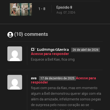
Episódio 8
1 - 8
Aug. 07, 2026
(10) comments
💥 ˙ 𝐋𝗎𝖽𝗆𝗆ყα 𝗚𝗹𝘇𝗲𝗶𝗿𝗮
26 de abril de 2026
Acesse para responder
Esquece a Bell Kae, fica cmg
ava
Acesse para
17 de dezembro de 2025
responder
fiquei com pena da Kao, mas em momento
algum a Bell demonstrou querer algo com ela
além da amizade, infelizmente somos pegas
de surpresa pelo nosso coração ao se