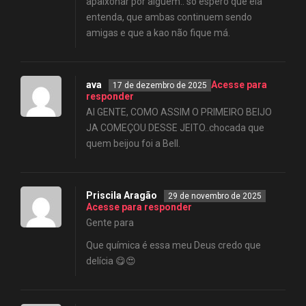
apaixonar por alguém.. só espero que ela
entenda, que ambas continuem sendo
amigas e que a kao não fique má.
ava
Acesse para
17 de dezembro de 2025
responder
AI GENTE, COMO ASSIM O PRIMEIRO BEIJO
JA COMEÇOU DESSE JEITO..chocada que
quem beijou foi a Bell.
Priscila Aragão
29 de novembro de 2025
Acesse para responder
Gente para
Que química é essa meu Deus credo que
delícia 😋😍