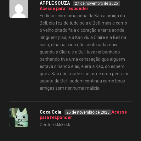
APPLE SOUZA
27 de novembro de 2025
Acesse para responder
Eu fiquei com uma pena da Kao a amiga da
Bell, ela fez de tudo pela a Bell, mais e como
o velho ditado fala o coração e terra aonde
ninguem pisa, e a Kao viu a Claire e a Bell na
casa, olha na cana não senti nada mais
quando a Claire e a Bell tava no banheiro
banhando tive uma censsação que alguem
estava olhando elas, e era a Kao, so espero
que a Kao não mude e se torne uma pedra no
sapato da Bell, podem continua como boas
amigas sem nenhuma malicia.
Coca Cola
Acesse
25 de novembro de 2025
para responder
Gente kkkkkkkk