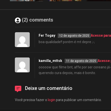
(2) comments
Fer Togay
Acesse para
12 de agosto de 2025
boa qualidade!! porém é mt depre ;-;
kamilla_mttsk
Acesse 
11 de agosto de 2025
ooooow que filme bnt, affe por ser coreano já
querendo cura depois, mais é bonito.
Deixe um comentário
Você precisa fazer o
login
para publicar um comentário.