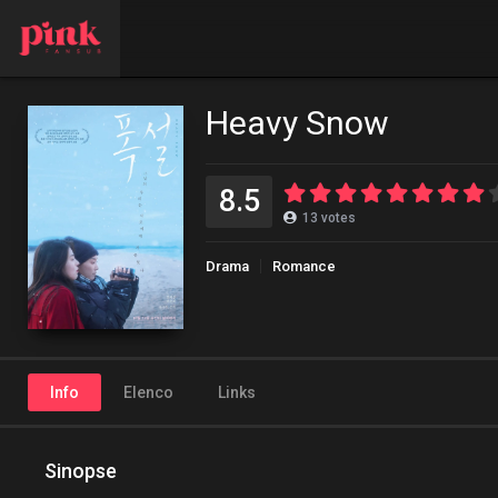
Heavy Snow
8.5
13
votes
Drama
Romance
Info
Elenco
Links
Sinopse