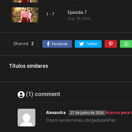
Episódio 7
1 - 7
Aug. 06, 2026
Shared
2
Facebook
Twitter
Títulos similares
(1) comment
Alexandra
Acesse para 
27 de junho de 2026
Q bom series novas, obrigada pinkfan