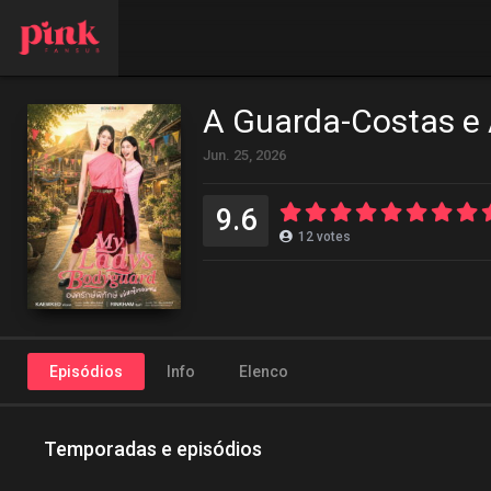
A Guarda-Costas e
Jun. 25, 2026
9.6
12
votes
Episódios
Info
Elenco
Temporadas e episódios