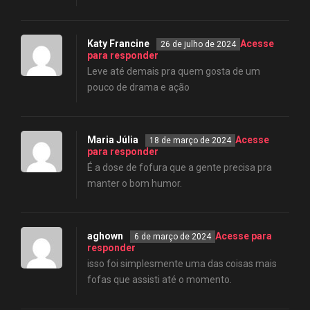
Katy Francine
Acesse
26 de julho de 2024
para responder
Leve até demais pra quem gosta de um
pouco de drama e ação
Maria Júlia
Acesse
18 de março de 2024
para responder
É a dose de fofura que a gente precisa pra
manter o bom humor.
aghown
Acesse para
6 de março de 2024
responder
isso foi simplesmente uma das coisas mais
fofas que assisti até o momento.