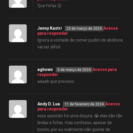
Que fofas 😊
Jenny Kastri
Acesse
23 de março de 2024
para responder
Ignora a vontade de comer pudim de abóbora
vai ser difícil.
aghown
Acesse para
5 de março de 2024
responder
aaaah que precioso
Andy D. Lua
Acesse
11 de fevereiro de 2024
para responder
esse episódio foi uma doçura. 😭 elas são tão
lindas e fofas. mas confesso, apesar de
bonito, por eu realmente não gostar de