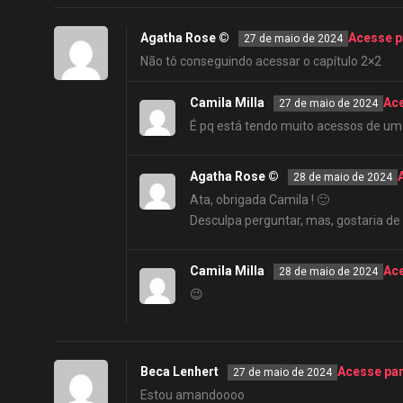
Agatha Rose ©
Acesse p
27 de maio de 2024
Não tô conseguindo acessar o capítulo 2×2
Camila Milla
Ac
27 de maio de 2024
É pq está tendo muito acessos de uma
Agatha Rose ©
28 de maio de 2024
Ata, obrigada Camila ! 🙂
Desculpa perguntar, mas, gostaria de
Camila Milla
Ac
28 de maio de 2024
😉
Beca Lenhert
Acesse pa
27 de maio de 2024
Estou amandoooo