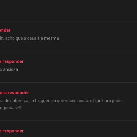
onder
 pin, acho que a casa é a mesma
a responder
o ansiosa
ara responder
aria de saber qual a frequência que vocês postam blank pra poder
legendas 💚
a responder