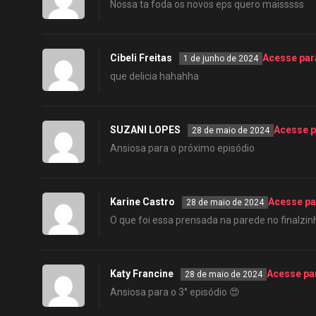
Nossa ta foda os novos eps quero maisssss
Cibeli Freitas
Acesse par
1 de junho de 2024
que delicia hahahha
SUZANI LOPES
Acesse p
28 de maio de 2024
Ansiosa para o próximo episódio
Karine Castro
Acesse pa
28 de maio de 2024
O que foi essa prensada na parede no finalzin
Katy Francine
Acesse pa
28 de maio de 2024
Ansiosa para o 3° episódio 😍