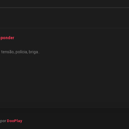
sponder
ensão, polícia, briga..
o por
DooPlay