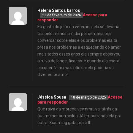
Helena Santos barros
Acesse para
21 de fevereiro de 2026
responder
Eu gosto do jeito da veterana, ela só deveria
tira pelo menos um dia por semana pra
conversar sobre elas e os problemas ela ta
presa nos problemas e esquecendo do amor
mais todos esses anos ela sempre observou
a ruiva de longe, fico triste quando ela chora
ela quer falar mais não sai ela poderia so
dizer eu te amo!
Jéssica Sousa
Acesse
18 de março de 2025
para responder
Que raiva da morena vey nmrl, vai atrás da
tua mulher burronilda, tá empurrando ela pra
outra. Xiao-ning gata pra crlh