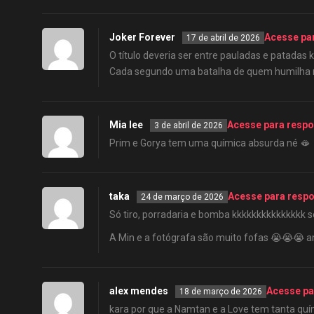
Joker Forever
Acesse pa
17 de abril de 2026
O título deveria ser entre pauladas e patadas 
Cada segundo uma batalha de quem humilha 
Mia lee
Acesse para resp
3 de abril de 2026
Prim e Gorya tem uma química absurda né 🫦
taka
Acesse para resp
24 de março de 2026
Só tiro, porradaria e bomba kkkkkkkkkkkkkkk s
A Min e a fotógrafa são muito fofas 😭😭😭 a
alex mendes
Acesse pa
18 de março de 2026
kara por que a Namtan e a Love tem tanta quí