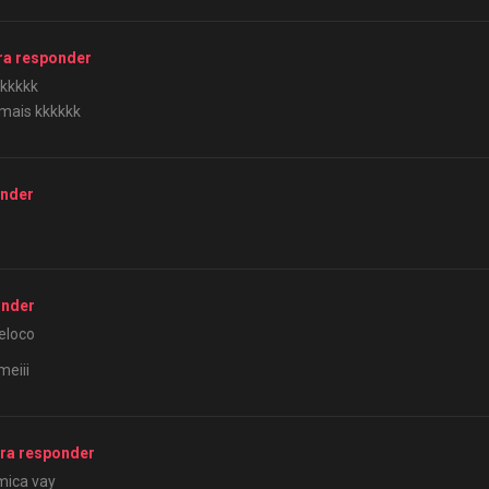
ra responder
kkkkkk
mais kkkkkk
onder
onder
eloco
meiii
ra responder
mica vay