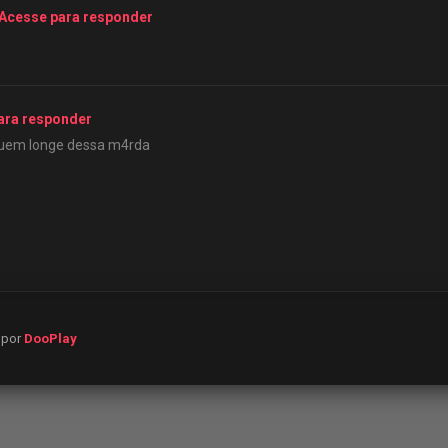
Acesse para responder
ara responder
Fiquem longe dessa m4rda
o por
DooPlay