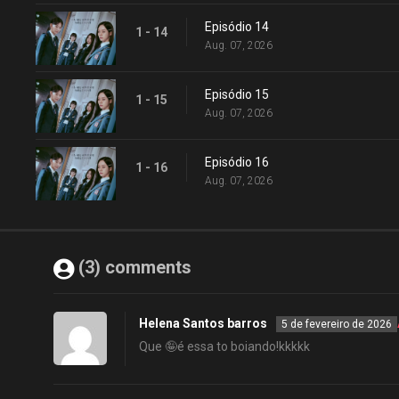
Episódio 14
1 - 14
Aug. 07, 2026
Episódio 15
1 - 15
Aug. 07, 2026
Episódio 16
1 - 16
Aug. 07, 2026
(3) comments
Helena Santos barros
5 de fevereiro de 2026
Que 🤪é essa to boiando!kkkkk