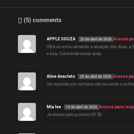
(5) comments
APPLE SOUZA
Acesse pa
20 de abril de 2026
Olha eu estou amando a atuação das duas, a S
e boa, Coisa linda essas duas.
Aline Anacleto
Acesse pa
20 de abril de 2026
Um episódio por semana não tá sendo o sufici
Mia lee
Acesse para res
19 de abril de 2026
Já anseio pelo próximo EP 🥰