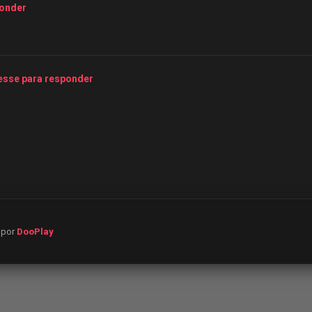
ponder
esse para responder
o por
DooPlay