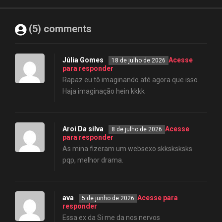
(5) comments
Júlia Gomes
Acesse
18 de julho de 2026
para responder
Rapaz eu tô imaginando até agora que isso.
Haja imaginação hein kkkk
Aroi Da silva
Acesse
8 de julho de 2026
para responder
As mina fizeram um websexo skksksksks
pqp, melhor drama.
ava
Acesse para
5 de junho de 2026
responder
Essa ex da Si me da nos nervos