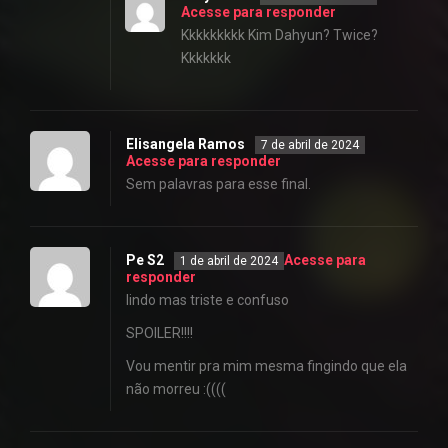
Acesse para responder
Kkkkkkkkk Kim Dahyun? Twice?
Kkkkkkk
Elisangela Ramos
7 de abril de 2024
Acesse para responder
Sem palavras para esse final.
Pe S2
Acesse para
1 de abril de 2024
responder
lindo mas triste e confuso
SPOILER!!!!
Vou mentir pra mim mesma fingindo que ela
não morreu :((((