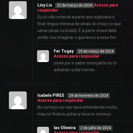
Liny Lis
Acesse para
22 de março de 2024
responder
Eu só não entendi a parte que explicava o
final: língua chinesa de sinais do moço (o que
seria Libras no brasil). É a parte chave kkkk
então vou imaginar o que levou a esse fim
Fer Togay
29 de março de 2024
Acesse para responder
poisé por n saber essa parte eu to
achando q ela morreu
Isabele PIRES
29 de fevereiro de 2024
Acesse para responder
No começo eu nao tava entendendo muito,
mas no final eu achei q tava no começo
Ias Oliveira
2 de julho de 2024
Acesse para responder