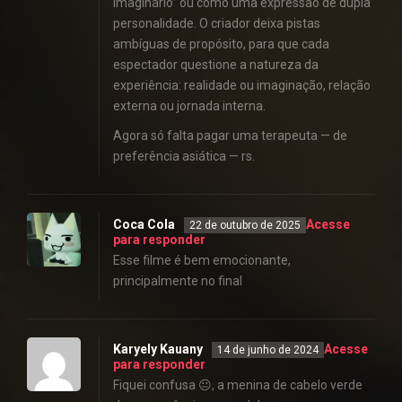
imaginário” ou como uma expressão de dupla
personalidade. O criador deixa pistas
ambíguas de propósito, para que cada
espectador questione a natureza da
experiência: realidade ou imaginação, relação
externa ou jornada interna.
Agora só falta pagar uma terapeuta — de
preferência asiática — rs.
Coca Cola
Acesse
22 de outubro de 2025
para responder
Esse filme é bem emocionante,
principalmente no final
Karyely Kauany
Acesse
14 de junho de 2024
para responder
Fiquei confusa 😐, a menina de cabelo verde