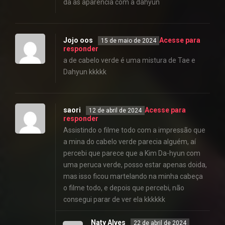
da as aparência com a dahyun
Jojo oos
Acesse para
15 de maio de 2024
responder
a de cabelo verde é uma mistura de Tae e
Dahyun kkkkk
saori
Acesse para
12 de abril de 2024
responder
Assistindo o filme todo com a impressão que
a mina do cabelo verde parecia alguém, aí
percebi que parece que a Kim Da-hyun com
uma peruca verde, posso estar apenas doida,
mas isso ficou martelando na minha cabeça
o filme todo, e depois que percebi, não
consegui parar de ver ela kkkkkk
Naty Alves
22 de abril de 2024