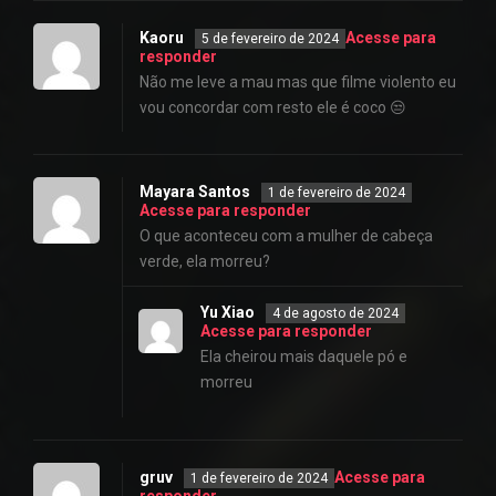
Kaoru
Acesse para
5 de fevereiro de 2024
responder
Não me leve a mau mas que filme violento eu
vou concordar com resto ele é coco 😒
Mayara Santos
1 de fevereiro de 2024
Acesse para responder
O que aconteceu com a mulher de cabeça
verde, ela morreu?
Yu Xiao
4 de agosto de 2024
Acesse para responder
Ela cheirou mais daquele pó e
morreu
gruv
Acesse para
1 de fevereiro de 2024
responder