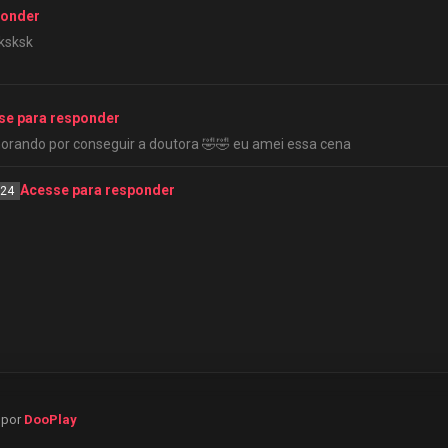
ponder
sksksk
se para responder
emorando por conseguir a doutora 🤣🤣 eu amei essa cena
Acesse para responder
024
o por
DooPlay