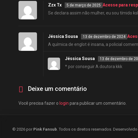
Zzx Tx
Acesse para res
5 de março de 2025
Se declara assim não mulher, eu sou tímido k
Jéssica Sousa
Aces
13 de dezembro de 2024
A química de englot é insana, a policial com
Jéssica Sousa
13 de dezembro de 2
* por conseguir A doutora kkk
Deixe um comentário
Você precisa fazer o
login
para publicar um comentário.
© 2026 por
Pink Fansub
. Todos os direitos reservados. Desenvolvid