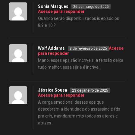
Sonia Marques
25 de março de 2025
Acesse para responder
Quando serão disponibilizados is episódios
8,9 e 10 ?
Wolf Addams
Acesse
3 de fevereiro de 2025
para responder
Mano, esses eps são incríveis, a tensão deixa
tudo melhor, essa série é incrível
Jéssica Sousa
23 de janeiro de 2025
Acesse para responder
A carga emocional desses eps que
descobrem a identidade do assassino é fds
pra crlh, mandaram mto todos os atores e
atrizes