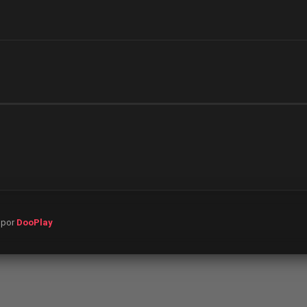
o por
DooPlay