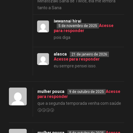
Minatozaki Sana de Twice, ela me lembra
tanto a Sana
iwwannai hirai
Acesse
5 de novembro de 2025
para responder
pois diga
alasca
21 de janeiro de 2026
Acesse para responder
eu sempre pensei isso.
mulher pouca
Acesse
9 de outubro de 2025
para responder
que a segunda temporada venha com saúde
🤧🤧🤧🤧
mulher pouca
Acesse