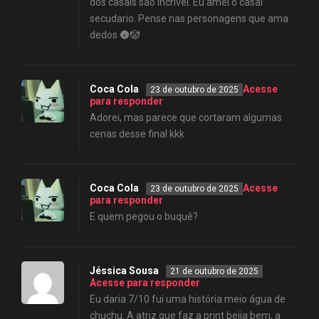
dos casais sao incrível. Eu amei o casal
secudario. Pense nas personagens que ama
dedos 🌚🤡
Coca Cola
Acesse
23 de outubro de 2025
para responder
Adorei, mas parece que cortaram algumas
cenas desse final kkk
Coca Cola
Acesse
23 de outubro de 2025
para responder
E quem pegou o buquê?
Jéssica Sousa
21 de outubro de 2025
Acesse para responder
Eu daria 7/10 fui uma história meio água de
chuchu. A atriz que faz a print beija bem, a